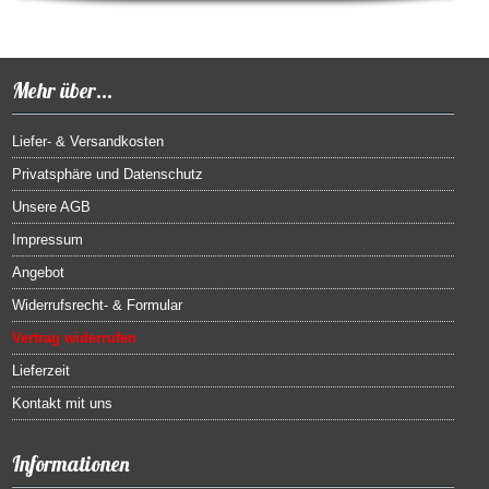
Passwort:
Bitte geben Sie die Artikelnummer aus unserem Katalog ein.
Passwort vergessen?
Mehr über...
Liefer- & Versandkosten
Privatsphäre und Datenschutz
Unsere AGB
Impressum
Angebot
Widerrufsrecht- & Formular
Vertrag widerrufen
Lieferzeit
Kontakt mit uns
Informationen