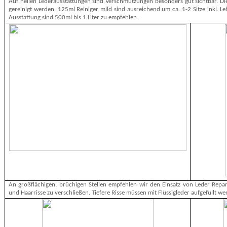
Auf hellen Lederausstattungen sind Verschmutzungen besonders gut sichtbar. D
gereinigt werden. 125ml Reiniger mild sind ausreichend um ca. 1-2 Sitze inkl. Le
Ausstattung sind 500ml bis 1 Liter zu empfehlen.
An großflächigen, brüchigen Stellen empfehlen wir den Einsatz von Leder Repara
und Haarrisse zu verschließen. Tiefere Risse müssen mit Flüssigleder aufgefüllt we